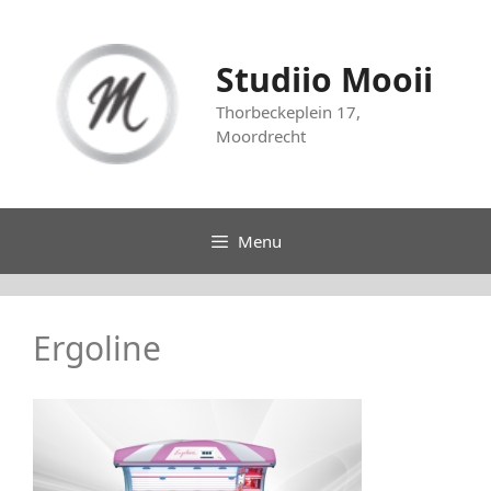
Ga
naar
de
Studiio Mooii
inhoud
Thorbeckeplein 17,
Moordrecht
Menu
Ergoline