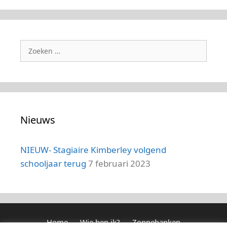
Zoek
naar:
Nieuws
NIEUW- Stagiaire Kimberley volgend
schooljaar terug
7 februari 2023
Home
Wie ben ik?
Zonnebanken