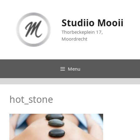
Ga
naar
de
Studiio Mooii
inhoud
Thorbeckeplein 17,
Moordrecht
Menu
hot_stone