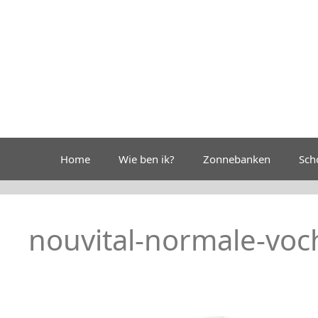
Ga
naar
de
inhoud
Home
Wie ben ik?
Zonnebanken
Sch
nouvital-normale-voc