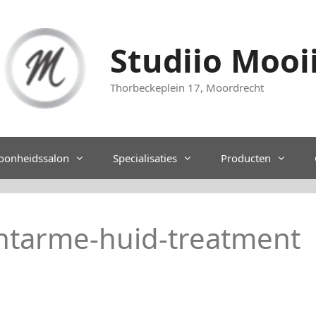
Studiio Mooi
Thorbeckeplein 17, Moordrecht
oonheidssalon
Specialisaties
Producten
htarme-huid-treatment